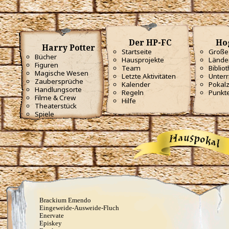
Obscuro
Oppugno
Orbis
Oscausi
Petrificus Totalus
Der HP-FC
Ho
Pfefferatem
Harry Potter
Startseite
Große 
Piertotum Locomotor
Bücher
Hausprojekte
Lände
Prior Incantato
Figuren
Team
Biblio
Priori Incantatem
Magische Wesen
Reductio
Letzte Aktivitäten
Unterr
Zaubersprüche
Reducto
Kalender
Pokal
Handlungsorte
Rictusempra
Regeln
Punkt
Filme & Crew
Schluck Schnecken
Hilfe
Theaterstück
Sectumsempra
Spiele
Serpensortia
Silencio
Stupor
Tarantallegra
Transmutations-Tortur
Ventus
Verdimillious
Wabbelbein-Fluch
Zunge-Fessel-Fluch
Heilzauber
Anapneo
Brackium Emendo
Eingeweide-Ausweide-Fluch
Enervate
Episkey