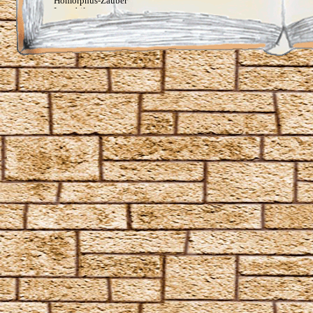
Homorphus-Zauber
Immobilus
Impedimenta
Imperturbatio
Incarcerus
Inflatus
Liberacorpus
Muffliato
Nebulus
Partis Temporus
Peskiwichteli Pesternomi
Protego
Protego Diabolica
Protego Horribilis
Protego Maxima
Protego Totalum
Pullus
Relaschio
Repello Inimicum
Repello Muggeltum
Riddikulus
Salvio Hexia
Snufflifors
Türblockierende Flammen
Vermiculus
Vipera Evanesca