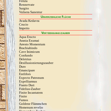
Ferula
Rennervate
Surgito
Vulnera Sanentur
Unverzeihliche Flüche
Avada Kedavra
Crucio
Imperio
Verteidigungszauber
Aqua Eructo
Arania Exumai
Arresto Momentum
Brachiabindo
Cave Inimicum
Confundo
Deletrius
Desillusio­nierungszauber
Duro
Emancipare
Entlifors
Expecto Patronum
Expelliarmus
Fianto Duri
Fidelius-Zauber
Finite Incantatem
Finite
Fumos
Goldene Flämmchen
Homenum revelio