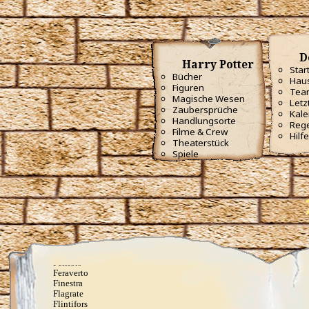
Appare Vestigium
Ascendio
Avensegio
Avis
Baubillious
D
Cantis
Harry Potter
Carpe Retractum
Star
Bücher
Capacious Extremis
Haus
Figuren
Circumrota
Tea
Cistem Aperio
Magische Wesen
Letz
Colloportus
Zaubersprüche
Kale
Colovaria
Handlungsorte
Reg
Crinus Muto
Filme & Crew
Hilfe
Depulso
Theaterstück
Diffindo
Spiele
Diminuendo
Dissendium
Eidotter, Gänsekraut und Sonnenschein, gelb soll
diese fette Ratte sein
Elasto (orig. Spongify)
Engorgio
Entschleime
Epoximise
Erecto
Evanesco
Felifors
Feraverto
Finestra
Flagrate
Flintifors