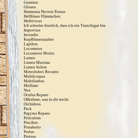
Geminio
Glisseo
Harmonia Nectere Passus
Hellblaue Flämmchen
Herbivicus
Ich schwöre feierlich, dass ich ein Tunichtgut bin
Impervius
Incendio
Kopfblasenzauber
Lapifors
Locomotor
Locomotor Mortis
Lumos
Lumos Maxima
Lumos Solem
Meteolohex Recanto
Mobilcorpus
Mobiliarbus
Molliare
Nox
Oculus Reparo
Offenbare, was in dir steckt
Orchideus
Pack
Papyrus Reparo
Periculum
Piscifors
Portaberto
Portus
Proteus