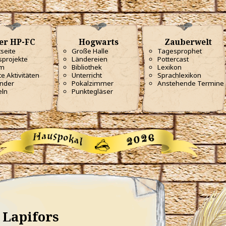
er HP-FC
Hogwarts
Zauberwelt
tseite
Große Halle
Tagesprophet
projekte
Ländereien
Pottercast
m
Bibliothek
Lexikon
te Aktivitäten
Unterricht
Sprachlexikon
nder
Pokalzimmer
Anstehende Termine
eln
Punktegläser
Lapifors