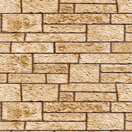
Expecto Patronum
Expelliarmus
Fianto Duri
Fidelius-Zauber
Finite Incantatem
Finite
Fumos
Goldene Flämmchen
Homenum revelio
Homorphus-Zauber
Immobilus
Impedimenta
Imperturbatio
Incarcerus
Inflatus
Liberacorpus
Muffliato
Nebulus
Partis Temporus
Peskiwichteli Pesternomi
Protego
Protego Diabolica
Protego Horribilis
Protego Maxima
Protego Totalum
Pullus
Relaschio
Repello Inimicum
Repello Muggeltum
Riddikulus