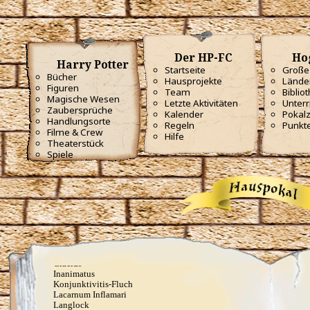
Bombarda
Bombarda Maxima
Calvorio
Colloshoo
Confringo
Der HP-FC
Ho
Confundo
Harry Potter
Dämonenfeuer
Startseite
Große 
Bücher
Defodio
Hausprojekte
Lände
Figuren
Densaugeo
Team
Biblio
Deprimo
Magische Wesen
Letzte Aktivitäten
Unterr
Descendo
Zaubersprüche
Kalender
Pokal
Draconifors
Handlungsorte
Regeln
Punkt
Ebublio
Filme & Crew
Hilfe
Emuvilus
Theaterstück
Engorgio Skullus
Spiele
Entomorphis
Everte Statum
Expellimellius
Expulso
Flagrante
Flederwichtfluch
Flipendo
Fracto Strata
Fulgari
Furnunculus
Glacius
Inanimatus
Konjunktivitis-Fluch
Lacarnum Inflamari
Langlock