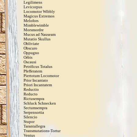
Legilimens
Levicorpus
Locomotor Wibbly
Magicus Extremos
Melofors
Mimblewimble
Morsmordre
Mucus ad Nauseam
Mutatio Skullus
Obliviate
Obscuro
Oppugno
Orbis
Oscausi
Petrificus Totalus
Pfefferatem
Piertotum Locomotor
Prior Incantato
Priori Incantatem
Reductio
Reducto
Rictusempra
Schluck Schnecken
Sectumsempra
Serpensortia
Silencio
Stupor
Tarantallegra
Transmutations-Tortur
Ventus