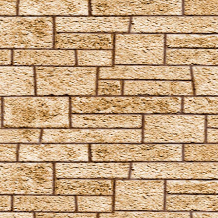
Salvio Hexia
Snufflifors
Türblockierende Flammen
Vermiculus
Vipera Evanesca