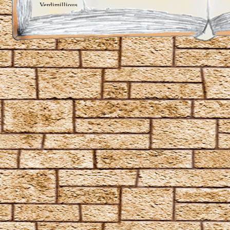
Verdimillious
Wabbelbein-Fluch
Zunge-Fessel-Fluch
Heilzauber
Anapneo
Brackium Emendo
Eingeweide-Ausweide-Fluch
Enervate
Episkey
Ferula
Rennervate
Surgito
Vulnera Sanentur
Unverzeihliche Flüche
Avada Kedavra
Crucio
Imperio
Verteidigungszauber
Aqua Eructo
Arania Exumai
Arresto Momentum
Brachiabindo
Cave Inimicum
Confundo
Deletrius
Desillusio­nierungszauber
Duro
Emancipare
Entlifors