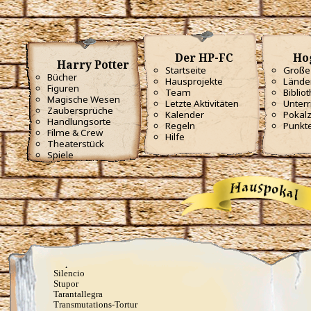
Langlock
Legilimens
Levicorpus
Locomotor Wibbly
Magicus Extremos
Melofors
Der HP-FC
Ho
Harry Potter
Mimblewimble
Startseite
Große 
Morsmordre
Bücher
Hausprojekte
Lände
Mucus ad Nauseam
Figuren
Team
Biblio
Mutatio Skullus
Magische Wesen
Letzte Aktivitäten
Unterr
Obliviate
Zaubersprüche
Kalender
Pokal
Obscuro
Handlungsorte
Regeln
Punkt
Oppugno
Filme & Crew
Hilfe
Orbis
Theaterstück
Oscausi
Spiele
Petrificus Totalus
Pfefferatem
Piertotum Locomotor
Prior Incantato
Priori Incantatem
Reductio
Reducto
Rictusempra
Schluck Schnecken
Sectumsempra
Serpensortia
Silencio
Stupor
Tarantallegra
Transmutations-Tortur