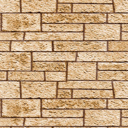
Riddikulus
Salvio Hexia
Snufflifors
Türblockierende Flammen
Vermiculus
Vipera Evanesca