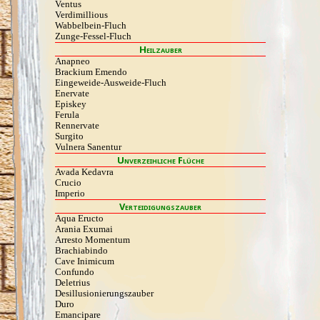
Ventus
Verdimillious
Wabbelbein-Fluch
Zunge-Fessel-Fluch
Heilzauber
Anapneo
Brackium Emendo
Eingeweide-Ausweide-Fluch
Enervate
Episkey
Ferula
Rennervate
Surgito
Vulnera Sanentur
Unverzeihliche Flüche
Avada Kedavra
Crucio
Imperio
Verteidigungszauber
Aqua Eructo
Arania Exumai
Arresto Momentum
Brachiabindo
Cave Inimicum
Confundo
Deletrius
Desillusio­nierungszauber
Duro
Emancipare