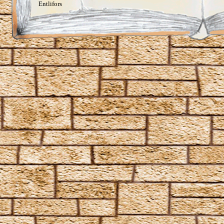
Entlifors
Expecto Patronum
Expelliarmus
Fianto Duri
Fidelius-Zauber
Finite Incantatem
Finite
Fumos
Goldene Flämmchen
Homenum revelio
Homorphus-Zauber
Immobilus
Impedimenta
Imperturbatio
Incarcerus
Inflatus
Liberacorpus
Muffliato
Nebulus
Partis Temporus
Peskiwichteli Pesternomi
Protego
Protego Diabolica
Protego Horribilis
Protego Maxima
Protego Totalum
Pullus
Relaschio
Repello Inimicum
Repello Muggeltum