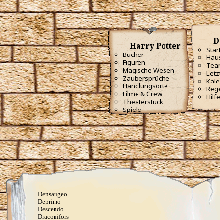
Reverte
Sonorus
Specialis revelio
Tergeo
Unbrechbarer Schwur
Unheil angerichtet
D
Harry Potter
Vermillious
Star
Volate Ascendere
Bücher
Haus
Wachstumszauber
Figuren
Tea
Waddiwasi
Magische Wesen
Letz
Weise mir die Richtung
Zaubersprüche
Kale
Wingardium Leviosa
Handlungsorte
Reg
Zaubermolch und Kolibrigesumm, dieses Wasser sei
Filme & Crew
Hilfe
fortan Rum
Theaterstück
Angriffszauber
Spiele
Amnesia
Anteoculatia
Avifors
Bombarda
Bombarda Maxima
Calvorio
Colloshoo
Confringo
Confundo
Dämonenfeuer
Defodio
Densaugeo
Deprimo
Descendo
Draconifors