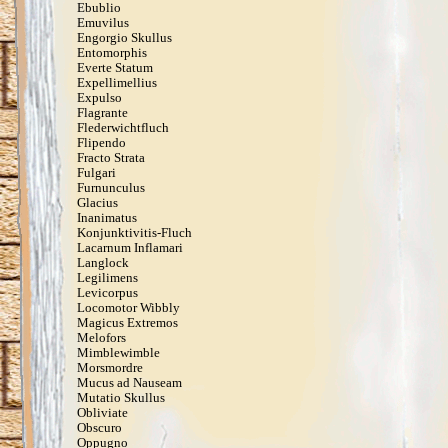
Ebublio
Emuvilus
Engorgio Skullus
Entomorphis
Everte Statum
Expellimellius
Expulso
Flagrante
Flederwichtfluch
Flipendo
Fracto Strata
Fulgari
Furnunculus
Glacius
Inanimatus
Konjunktivitis-Fluch
Lacarnum Inflamari
Langlock
Legilimens
Levicorpus
Locomotor Wibbly
Magicus Extremos
Melofors
Mimblewimble
Morsmordre
Mucus ad Nauseam
Mutatio Skullus
Obliviate
Obscuro
Oppugno