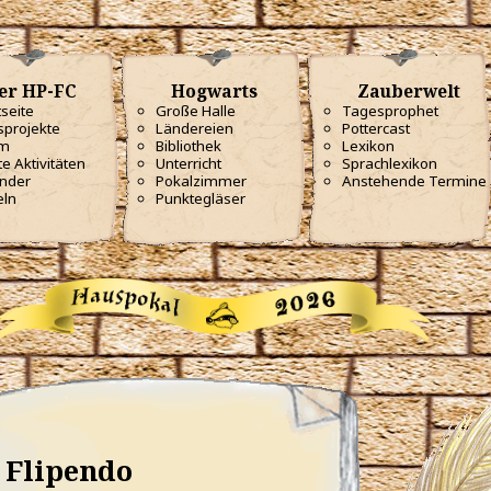
er HP-FC
Hogwarts
Zauberwelt
tseite
Große Halle
Tagesprophet
projekte
Ländereien
Pottercast
m
Bibliothek
Lexikon
te Aktivitäten
Unterricht
Sprachlexikon
nder
Pokalzimmer
Anstehende Termine
eln
Punktegläser
Flipendo