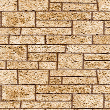
Ratzeputz
Reducio
Reparo
Revelio
Reverte
Sonorus
Specialis revelio
Tergeo
Unbrechbarer Schwur
Unheil angerichtet
Vermillious
Volate Ascendere
Wachstumszauber
Waddiwasi
Weise mir die Richtung
Wingardium Leviosa
Zaubermolch und Kolibrigesumm, dieses Wasser sei
fortan Rum
Angriffszauber
Amnesia
Anteoculatia
Avifors
Bombarda
Bombarda Maxima
Calvorio
Colloshoo
Confringo
Confundo
Dämonenfeuer