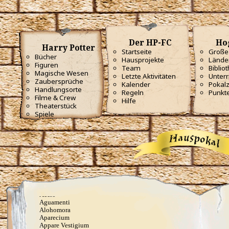
Der HP-FC
Ho
Harry Potter
Startseite
Große 
Bücher
Hausprojekte
Lände
Figuren
Team
Biblio
Magische Wesen
Letzte Aktivitäten
Unterr
Zaubersprüche
Kalender
Pokal
Handlungsorte
Regeln
Punkt
Filme & Crew
Hilfe
Theaterstück
Spiele
Alltagszauber
Aberto
Accio
Aguamenti
Alohomora
Aparecium
Appare Vestigium