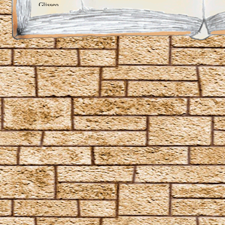
Glisseo
Harmonia Nectere Passus
Hellblaue Flämmchen
Herbivicus
Ich schwöre feierlich, dass ich ein Tunichtgut bin
Impervius
Incendio
Kopfblasenzauber
Lapifors
Locomotor
Locomotor Mortis
Lumos
Lumos Maxima
Lumos Solem
Meteolohex Recanto
Mobilcorpus
Mobiliarbus
Molliare
Nox
Oculus Reparo
Offenbare, was in dir steckt
Orchideus
Pack
Papyrus Reparo
Periculum
Piscifors
Portaberto
Portus
Proteus
Quietus