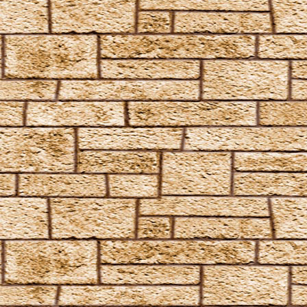
Mucus ad Nauseam
Mutatio Skullus
Obliviate
Obscuro
Oppugno
Orbis
Oscausi
Petrificus Totalus
Pfefferatem
Piertotum Locomotor
Prior Incantato
Priori Incantatem
Reductio
Reducto
Rictusempra
Schluck Schnecken
Sectumsempra
Serpensortia
Silencio
Stupor
Tarantallegra
Transmutations-Tortur
Ventus
Verdimillious
Wabbelbein-Fluch
Zunge-Fessel-Fluch
Heilzauber
Anapneo
Brackium Emendo
Eingeweide-Ausweide-Fluch