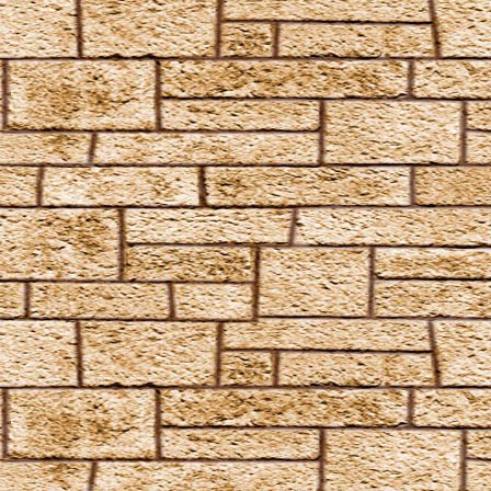
Goldene Flämmchen
Homenum revelio
Homorphus-Zauber
Immobilus
Impedimenta
Imperturbatio
Incarcerus
Inflatus
Liberacorpus
Muffliato
Nebulus
Partis Temporus
Peskiwichteli Pesternomi
Protego
Protego Diabolica
Protego Horribilis
Protego Maxima
Protego Totalum
Pullus
Relaschio
Repello Inimicum
Repello Muggeltum
Riddikulus
Salvio Hexia
Snufflifors
Türblockierende Flammen
Vermiculus
Vipera Evanesca