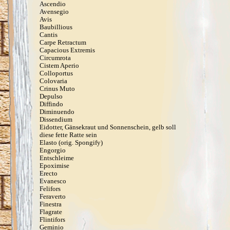
Ascendio
Avensegio
Avis
Baubillious
Cantis
Carpe Retractum
Capacious Extremis
Circumrota
Cistem Aperio
Colloportus
Colovaria
Crinus Muto
Depulso
Diffindo
Diminuendo
Dissendium
Eidotter, Gänsekraut und Sonnenschein, gelb soll
diese fette Ratte sein
Elasto (orig. Spongify)
Engorgio
Entschleime
Epoximise
Erecto
Evanesco
Felifors
Feraverto
Finestra
Flagrate
Flintifors
Geminio