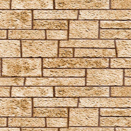
Defodio
Densaugeo
Deprimo
Descendo
Draconifors
Ebublio
Emuvilus
Engorgio Skullus
Entomorphis
Everte Statum
Expellimellius
Expulso
Flagrante
Flederwichtfluch
Flipendo
Fracto Strata
Fulgari
Furnunculus
Glacius
Inanimatus
Konjunktivitis-Fluch
Lacarnum Inflamari
Langlock
Legilimens
Levicorpus
Locomotor Wibbly
Magicus Extremos
Melofors
Mimblewimble
Morsmordre