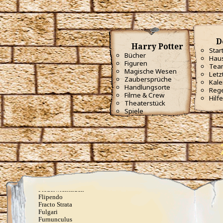
fortan Rum
Angriffszauber
Amnesia
Anteoculatia
Avifors
D
Bombarda
Harry Potter
Bombarda Maxima
Star
Bücher
Calvorio
Haus
Figuren
Colloshoo
Tea
Confringo
Magische Wesen
Letz
Confundo
Zaubersprüche
Kale
Dämonenfeuer
Handlungsorte
Reg
Defodio
Filme & Crew
Hilfe
Densaugeo
Theaterstück
Deprimo
Spiele
Descendo
Draconifors
Ebublio
Emuvilus
Engorgio Skullus
Entomorphis
Everte Statum
Expellimellius
Expulso
Flagrante
Flederwichtfluch
Flipendo
Fracto Strata
Fulgari
Furnunculus