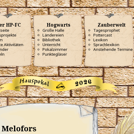
er HP-FC
Hogwarts
Zauberwelt
tseite
Große Halle
Tagesprophet
projekte
Ländereien
Pottercast
m
Bibliothek
Lexikon
te Aktivitäten
Unterricht
Sprachlexikon
nder
Pokalzimmer
Anstehende Termine
eln
Punktegläser
Melofors