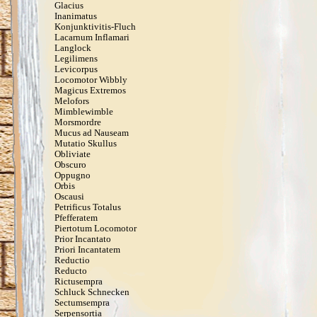
Glacius
Inanimatus
Konjunktivitis-Fluch
Lacarnum Inflamari
Langlock
Legilimens
Levicorpus
Locomotor Wibbly
Magicus Extremos
Melofors
Mimblewimble
Morsmordre
Mucus ad Nauseam
Mutatio Skullus
Obliviate
Obscuro
Oppugno
Orbis
Oscausi
Petrificus Totalus
Pfefferatem
Piertotum Locomotor
Prior Incantato
Priori Incantatem
Reductio
Reducto
Rictusempra
Schluck Schnecken
Sectumsempra
Serpensortia