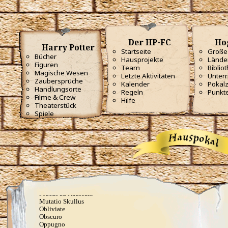
Ebublio
Emuvilus
Engorgio Skullus
Entomorphis
Everte Statum
Der HP-FC
Ho
Expellimellius
Harry Potter
Expulso
Startseite
Große 
Bücher
Flagrante
Hausprojekte
Lände
Figuren
Flederwichtfluch
Team
Biblio
Flipendo
Magische Wesen
Letzte Aktivitäten
Unterr
Fracto Strata
Zaubersprüche
Kalender
Pokal
Fulgari
Handlungsorte
Regeln
Punkt
Furnunculus
Filme & Crew
Hilfe
Glacius
Theaterstück
Inanimatus
Spiele
Konjunktivitis-Fluch
Lacarnum Inflamari
Langlock
Legilimens
Levicorpus
Locomotor Wibbly
Magicus Extremos
Melofors
Mimblewimble
Morsmordre
Mucus ad Nauseam
Mutatio Skullus
Obliviate
Obscuro
Oppugno