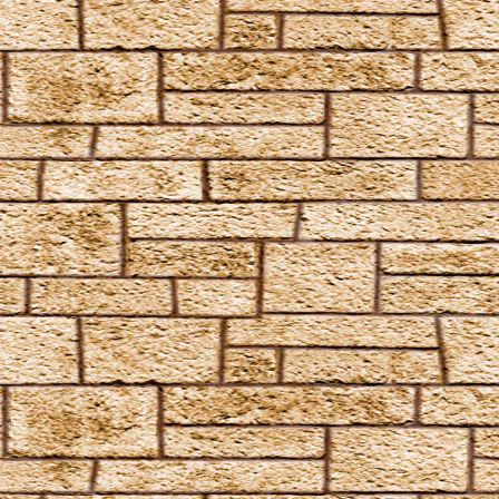
Imperturbatio
Incarcerus
Inflatus
Liberacorpus
Muffliato
Nebulus
Partis Temporus
Peskiwichteli Pesternomi
Protego
Protego Diabolica
Protego Horribilis
Protego Maxima
Protego Totalum
Pullus
Relaschio
Repello Inimicum
Repello Muggeltum
Riddikulus
Salvio Hexia
Snufflifors
Türblockierende Flammen
Vermiculus
Vipera Evanesca