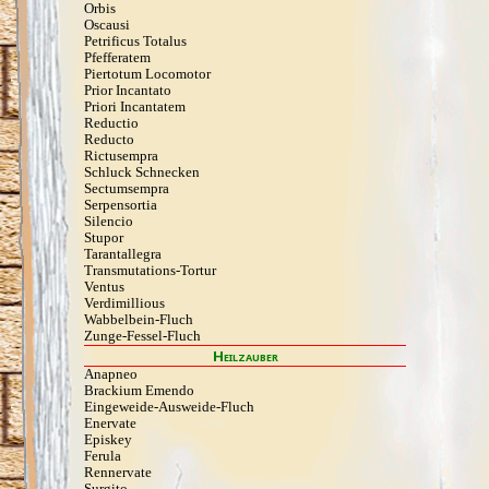
Orbis
Oscausi
Petrificus Totalus
Pfefferatem
Piertotum Locomotor
Prior Incantato
Priori Incantatem
Reductio
Reducto
Rictusempra
Schluck Schnecken
Sectumsempra
Serpensortia
Silencio
Stupor
Tarantallegra
Transmutations-Tortur
Ventus
Verdimillious
Wabbelbein-Fluch
Zunge-Fessel-Fluch
Heilzauber
Anapneo
Brackium Emendo
Eingeweide-Ausweide-Fluch
Enervate
Episkey
Ferula
Rennervate
Surgito