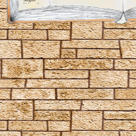
Vulnera Sanentur
Unverzeihliche Flüche
Avada Kedavra
Crucio
Imperio
Verteidigungszauber
Aqua Eructo
Arania Exumai
Arresto Momentum
Brachiabindo
Cave Inimicum
Confundo
Deletrius
Desillusio­nierungszauber
Duro
Emancipare
Entlifors
Expecto Patronum
Expelliarmus
Fianto Duri
Fidelius-Zauber
Finite Incantatem
Finite
Fumos
Goldene Flämmchen
Homenum revelio
Homorphus-Zauber
Immobilus
Impedimenta