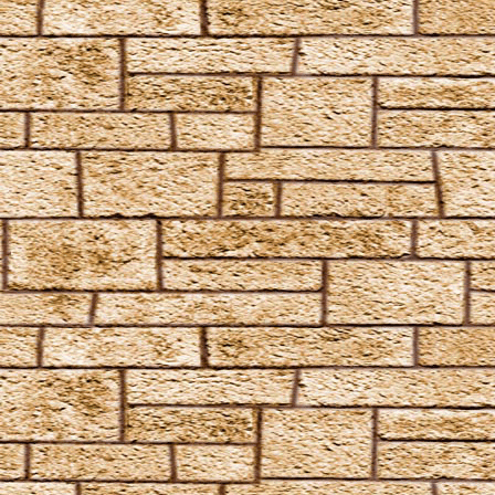
Finite Incantatem
Finite
Fumos
Goldene Flämmchen
Homenum revelio
Homorphus-Zauber
Immobilus
Impedimenta
Imperturbatio
Incarcerus
Inflatus
Liberacorpus
Muffliato
Nebulus
Partis Temporus
Peskiwichteli Pesternomi
Protego
Protego Diabolica
Protego Horribilis
Protego Maxima
Protego Totalum
Pullus
Relaschio
Repello Inimicum
Repello Muggeltum
Riddikulus
Salvio Hexia
Snufflifors
Türblockierende Flammen