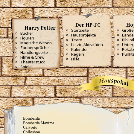
Portaberto
Portus
Proteus
Quietus
Ratzeputz
Reducio
Der HP-FC
Ho
Harry Potter
Reparo
Startseite
Große 
Revelio
Bücher
Hausprojekte
Lände
Reverte
Figuren
Team
Biblio
Sonorus
Magische Wesen
Letzte Aktivitäten
Unterr
Specialis revelio
Zaubersprüche
Kalender
Pokal
Tergeo
Handlungsorte
Regeln
Punkt
Unbrechbarer Schwur
Filme & Crew
Hilfe
Unheil angerichtet
Theaterstück
Vermillious
Spiele
Volate Ascendere
Wachstumszauber
Waddiwasi
Weise mir die Richtung
Wingardium Leviosa
Zaubermolch und Kolibrigesumm, dieses Wasser sei
fortan Rum
Angriffszauber
Amnesia
Anteoculatia
Avifors
Bombarda
Bombarda Maxima
Calvorio
Colloshoo