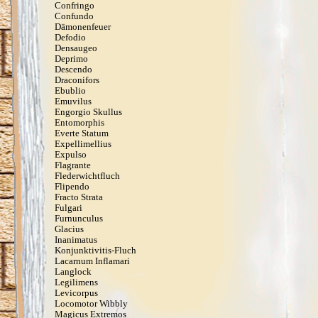
Confringo
Confundo
Dämonenfeuer
Defodio
Densaugeo
Deprimo
Descendo
Draconifors
Ebublio
Emuvilus
Engorgio Skullus
Entomorphis
Everte Statum
Expellimellius
Expulso
Flagrante
Flederwichtfluch
Flipendo
Fracto Strata
Fulgari
Furnunculus
Glacius
Inanimatus
Konjunktivitis-Fluch
Lacarnum Inflamari
Langlock
Legilimens
Levicorpus
Locomotor Wibbly
Magicus Extremos