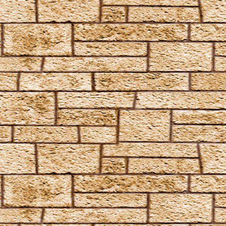
Anapneo
Brackium Emendo
Eingeweide-Ausweide-Fluch
Enervate
Episkey
Ferula
Rennervate
Surgito
Vulnera Sanentur
Unverzeihliche Flüche
Avada Kedavra
Crucio
Imperio
Verteidigungszauber
Aqua Eructo
Arania Exumai
Arresto Momentum
Brachiabindo
Cave Inimicum
Confundo
Deletrius
Desillusio­nierungszauber
Duro
Emancipare
Entlifors
Expecto Patronum
Expelliarmus
Fianto Duri
Fidelius-Zauber