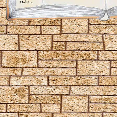
Melofors
Mimblewimble
Morsmordre
Mucus ad Nauseam
Mutatio Skullus
Obliviate
Obscuro
Oppugno
Orbis
Oscausi
Petrificus Totalus
Pfefferatem
Piertotum Locomotor
Prior Incantato
Priori Incantatem
Reductio
Reducto
Rictusempra
Schluck Schnecken
Sectumsempra
Serpensortia
Silencio
Stupor
Tarantallegra
Transmutations-Tortur
Ventus
Verdimillious
Wabbelbein-Fluch
Zunge-Fessel-Fluch
Heilzauber