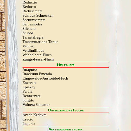
Reductio
Reducto
Rictusempra
Schluck Schnecken
Sectumsempra
Serpensortia
Silencio
Stupor
Tarantallegra
Transmutations-Tortur
Ventus
Verdimillious
Wabbelbein-Fluch
Zunge-Fessel-Fluch
Heilzauber
Anapneo
Brackium Emendo
Eingeweide-Ausweide-Fluch
Enervate
Episkey
Ferula
Rennervate
Surgito
Vulnera Sanentur
Unverzeihliche Flüche
Avada Kedavra
Crucio
Imperio
Verteidigungszauber