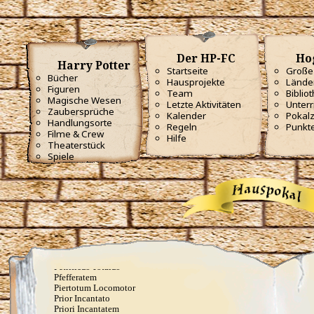
Flagrante
Flederwichtfluch
Flipendo
Fracto Strata
Fulgari
Der HP-FC
Ho
Furnunculus
Harry Potter
Glacius
Startseite
Große 
Bücher
Inanimatus
Hausprojekte
Lände
Figuren
Konjunktivitis-Fluch
Team
Biblio
Lacarnum Inflamari
Magische Wesen
Letzte Aktivitäten
Unterr
Langlock
Zaubersprüche
Kalender
Pokal
Legilimens
Handlungsorte
Regeln
Punkt
Levicorpus
Filme & Crew
Hilfe
Locomotor Wibbly
Theaterstück
Magicus Extremos
Spiele
Melofors
Mimblewimble
Morsmordre
Mucus ad Nauseam
Mutatio Skullus
Obliviate
Obscuro
Oppugno
Orbis
Oscausi
Petrificus Totalus
Pfefferatem
Piertotum Locomotor
Prior Incantato
Priori Incantatem