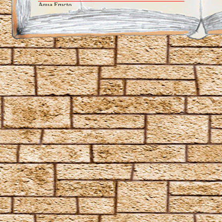
Aqua Eructo
Arania Exumai
Arresto Momentum
Brachiabindo
Cave Inimicum
Confundo
Deletrius
Desillusio­nierungszauber
Duro
Emancipare
Entlifors
Expecto Patronum
Expelliarmus
Fianto Duri
Fidelius-Zauber
Finite Incantatem
Finite
Fumos
Goldene Flämmchen
Homenum revelio
Homorphus-Zauber
Immobilus
Impedimenta
Imperturbatio
Incarcerus
Inflatus
Liberacorpus
Muffliato
Nebulus
Partis Temporus