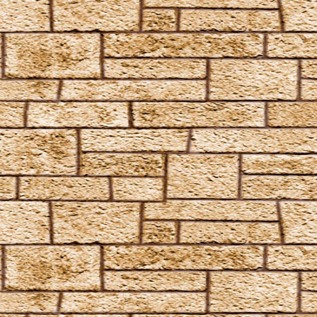
Peskiwichteli Pesternomi
Protego
Protego Diabolica
Protego Horribilis
Protego Maxima
Protego Totalum
Pullus
Relaschio
Repello Inimicum
Repello Muggeltum
Riddikulus
Salvio Hexia
Snufflifors
Türblockierende Flammen
Vermiculus
Vipera Evanesca