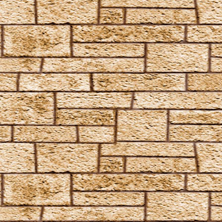
Melofors
Mimblewimble
Morsmordre
Mucus ad Nauseam
Mutatio Skullus
Obliviate
Obscuro
Oppugno
Orbis
Oscausi
Petrificus Totalus
Pfefferatem
Piertotum Locomotor
Prior Incantato
Priori Incantatem
Reductio
Reducto
Rictusempra
Schluck Schnecken
Sectumsempra
Serpensortia
Silencio
Stupor
Tarantallegra
Transmutations-Tortur
Ventus
Verdimillious
Wabbelbein-Fluch
Zunge-Fessel-Fluch
Heilzauber