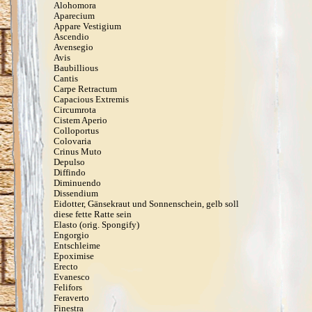
Alohomora
Aparecium
Appare Vestigium
Ascendio
Avensegio
Avis
Baubillious
Cantis
Carpe Retractum
Capacious Extremis
Circumrota
Cistem Aperio
Colloportus
Colovaria
Crinus Muto
Depulso
Diffindo
Diminuendo
Dissendium
Eidotter, Gänsekraut und Sonnenschein, gelb soll
diese fette Ratte sein
Elasto (orig. Spongify)
Engorgio
Entschleime
Epoximise
Erecto
Evanesco
Felifors
Feraverto
Finestra