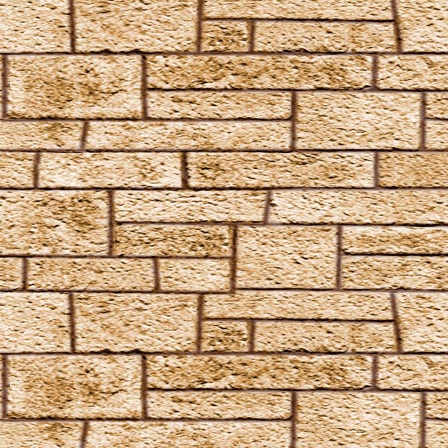
Finite Incantatem
Finite
Fumos
Goldene Flämmchen
Homenum revelio
Homorphus-Zauber
Immobilus
Impedimenta
Imperturbatio
Incarcerus
Inflatus
Liberacorpus
Muffliato
Nebulus
Partis Temporus
Peskiwichteli Pesternomi
Protego
Protego Diabolica
Protego Horribilis
Protego Maxima
Protego Totalum
Pullus
Relaschio
Repello Inimicum
Repello Muggeltum
Riddikulus
Salvio Hexia
Snufflifors
Türblockierende Flammen
Vermiculus