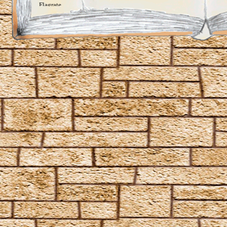
Flagrate
Flintifors
Geminio
Glisseo
Harmonia Nectere Passus
Hellblaue Flämmchen
Herbivicus
Ich schwöre feierlich, dass ich ein Tunichtgut bin
Impervius
Incendio
Kopfblasenzauber
Lapifors
Locomotor
Locomotor Mortis
Lumos
Lumos Maxima
Lumos Solem
Meteolohex Recanto
Mobilcorpus
Mobiliarbus
Molliare
Nox
Oculus Reparo
Offenbare, was in dir steckt
Orchideus
Pack
Papyrus Reparo
Periculum
Piscifors
Portaberto