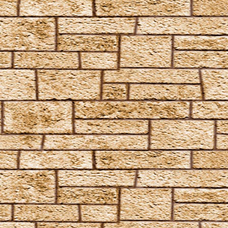
Confringo
Confundo
Dämonenfeuer
Defodio
Densaugeo
Deprimo
Descendo
Draconifors
Ebublio
Emuvilus
Engorgio Skullus
Entomorphis
Everte Statum
Expellimellius
Expulso
Flagrante
Flederwichtfluch
Flipendo
Fracto Strata
Fulgari
Furnunculus
Glacius
Inanimatus
Konjunktivitis-Fluch
Lacarnum Inflamari
Langlock
Legilimens
Levicorpus
Locomotor Wibbly
Magicus Extremos