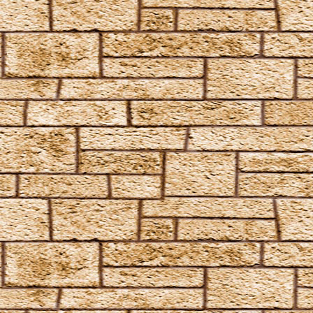
Portus
Proteus
Quietus
Ratzeputz
Reducio
Reparo
Revelio
Reverte
Sonorus
Specialis revelio
Tergeo
Unbrechbarer Schwur
Unheil angerichtet
Vermillious
Volate Ascendere
Wachstumszauber
Waddiwasi
Weise mir die Richtung
Wingardium Leviosa
Zaubermolch und Kolibrigesumm, dieses Wasser sei
fortan Rum
Angriffszauber
Amnesia
Anteoculatia
Avifors
Bombarda
Bombarda Maxima
Calvorio
Colloshoo