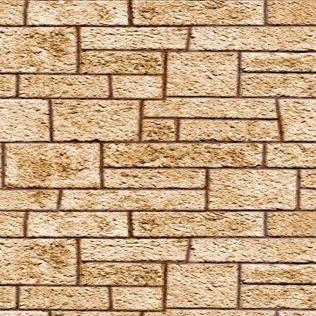
Anapneo
Brackium Emendo
Eingeweide-Ausweide-Fluch
Enervate
Episkey
Ferula
Rennervate
Surgito
Vulnera Sanentur
Unverzeihliche Flüche
Avada Kedavra
Crucio
Imperio
Verteidigungszauber
Aqua Eructo
Arania Exumai
Arresto Momentum
Brachiabindo
Cave Inimicum
Confundo
Deletrius
Desillusio­nierungszauber
Duro
Emancipare
Entlifors
Expecto Patronum
Expelliarmus
Fianto Duri
Fidelius-Zauber