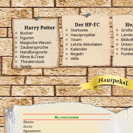
Der HP-FC
Ho
Harry Potter
Startseite
Große 
Bücher
Hausprojekte
Lände
Figuren
Team
Biblio
Magische Wesen
Letzte Aktivitäten
Unterr
Zaubersprüche
Kalender
Pokal
Handlungsorte
Regeln
Punkt
Filme & Crew
Hilfe
Theaterstück
Spiele
Alltagszauber
Aberto
Accio
Aguamenti