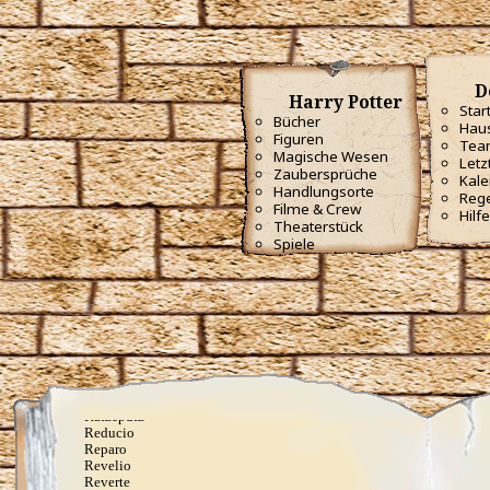
Impervius
Incendio
Kopfblasenzauber
Lapifors
Locomotor
D
Locomotor Mortis
Harry Potter
Lumos
Star
Bücher
Lumos Maxima
Haus
Figuren
Lumos Solem
Tea
Meteolohex Recanto
Magische Wesen
Letz
Mobilcorpus
Zaubersprüche
Kale
Mobiliarbus
Handlungsorte
Reg
Molliare
Filme & Crew
Hilfe
Nox
Theaterstück
Oculus Reparo
Spiele
Offenbare, was in dir steckt
Orchideus
Pack
Papyrus Reparo
Periculum
Piscifors
Portaberto
Portus
Proteus
Quietus
Ratzeputz
Reducio
Reparo
Revelio
Reverte