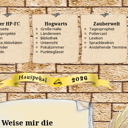
er HP-FC
Hogwarts
Zauberwelt
tseite
Große Halle
Tagesprophet
projekte
Ländereien
Pottercast
m
Bibliothek
Lexikon
te Aktivitäten
Unterricht
Sprachlexikon
nder
Pokalzimmer
Anstehende Termine
eln
Punktegläser
Weise mir die