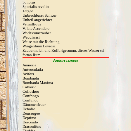
Sonorus
Specialis revelio
Tergeo
Unbrechbarer Schwur
Unheil angerichtet
Vermillious
Volate Ascendere
Wachstumszauber
Waddiwasi
Weise mir die Richtung
Wingardium Leviosa
Zaubermolch und Kolibrigesumm, dieses Wasser sei
fortan Rum
Angriffszauber
Amnesia
Anteoculatia
Avifors
Bombarda
Bombarda Maxima
Calvorio
Colloshoo
Confringo
Confundo
Dämonenfeuer
Defodio
Densaugeo
Deprimo
Descendo
Draconifors
Ebublio