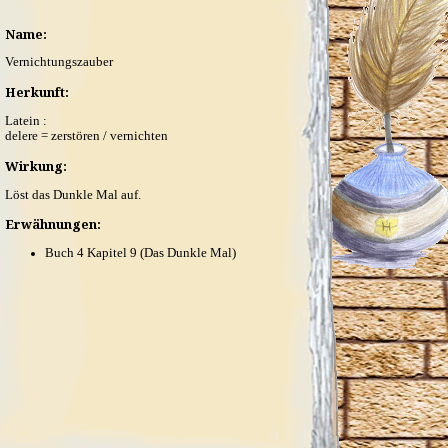
Name:
Vernichtungszauber
Herkunft:
Latein :
delere = zerstören / vernichten
Wirkung:
Löst das Dunkle Mal auf.
Erwähnungen:
Buch 4 Kapitel 9 (Das Dunkle Mal)