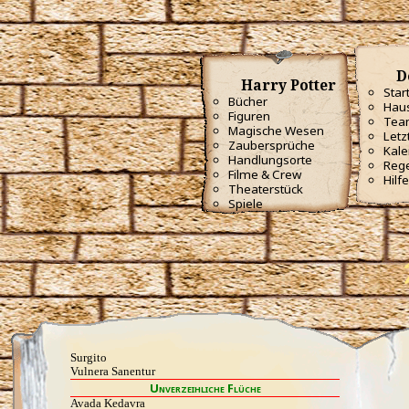
Piertotum Locomotor
Prior Incantato
Priori Incantatem
Reductio
Reducto
D
Rictusempra
Harry Potter
Star
Schluck Schnecken
Bücher
Haus
Sectumsempra
Figuren
Tea
Serpensortia
Magische Wesen
Silencio
Letz
Zaubersprüche
Stupor
Kale
Handlungsorte
Tarantallegra
Reg
Filme & Crew
Transmutations-Tortur
Hilfe
Theaterstück
Ventus
Spiele
Verdimillious
Wabbelbein-Fluch
Zunge-Fessel-Fluch
Heilzauber
Anapneo
Brackium Emendo
Eingeweide-Ausweide-Fluch
Enervate
Episkey
Ferula
Rennervate
Surgito
Vulnera Sanentur
Unverzeihliche Flüche
Avada Kedavra