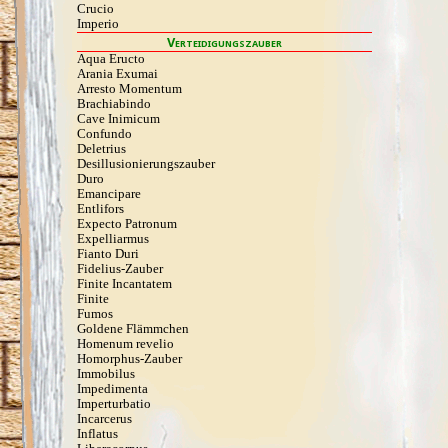
Crucio
Imperio
Verteidigungszauber
Aqua Eructo
Arania Exumai
Arresto Momentum
Brachiabindo
Cave Inimicum
Confundo
Deletrius
Desillusio­nierungszauber
Duro
Emancipare
Entlifors
Expecto Patronum
Expelliarmus
Fianto Duri
Fidelius-Zauber
Finite Incantatem
Finite
Fumos
Goldene Flämmchen
Homenum revelio
Homorphus-Zauber
Immobilus
Impedimenta
Imperturbatio
Incarcerus
Inflatus