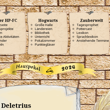
er HP-FC
Hogwarts
Zauberwelt
tseite
Große Halle
Tagesprophet
projekte
Ländereien
Pottercast
m
Bibliothek
Lexikon
te Aktivitäten
Unterricht
Sprachlexikon
nder
Pokalzimmer
Anstehende Termine
eln
Punktegläser
Deletrius