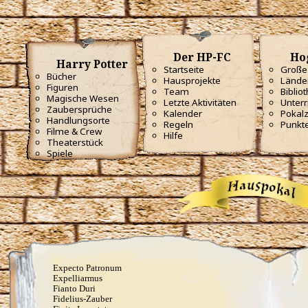
Anapneo
Brackium Emendo
Eingeweide-Ausweide-Fluch
Enervate
Episkey
Der HP-FC
Ho
Ferula
Harry Potter
Rennervate
Startseite
Große 
Bücher
Surgito
Hausprojekte
Lände
Vulnera Sanentur
Figuren
Team
Biblio
Unverzeihliche Flüche
Magische Wesen
Letzte Aktivitäten
Unterr
Zaubersprüche
Avada Kedavra
Kalender
Pokal
Handlungsorte
Crucio
Regeln
Punkt
Filme & Crew
Imperio
Hilfe
Theaterstück
Verteidigungszauber
Spiele
Aqua Eructo
Arania Exumai
Arresto Momentum
Brachiabindo
Cave Inimicum
Confundo
Deletrius
Desillusio­nierungszauber
Duro
Emancipare
Entlifors
Expecto Patronum
Expelliarmus
Fianto Duri
Fidelius-Zauber