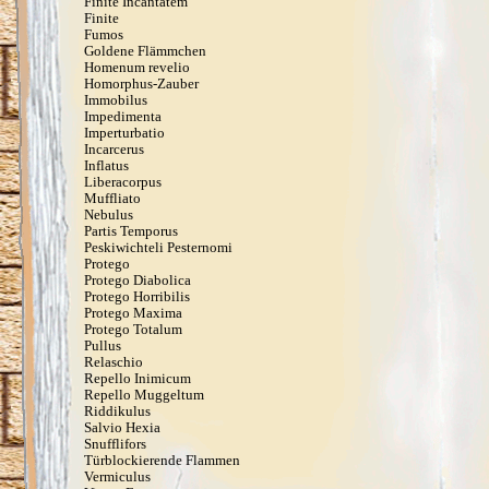
Finite Incantatem
Finite
Fumos
Goldene Flämmchen
Homenum revelio
Homorphus-Zauber
Immobilus
Impedimenta
Imperturbatio
Incarcerus
Inflatus
Liberacorpus
Muffliato
Nebulus
Partis Temporus
Peskiwichteli Pesternomi
Protego
Protego Diabolica
Protego Horribilis
Protego Maxima
Protego Totalum
Pullus
Relaschio
Repello Inimicum
Repello Muggeltum
Riddikulus
Salvio Hexia
Snufflifors
Türblockierende Flammen
Vermiculus