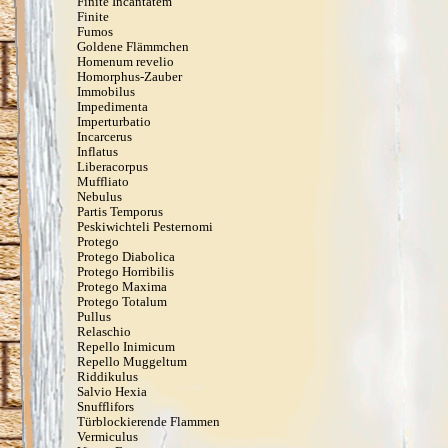
Finite Incantatem
Finite
Fumos
Goldene Flämmchen
Homenum revelio
Homorphus-Zauber
Immobilus
Impedimenta
Imperturbatio
Incarcerus
Inflatus
Liberacorpus
Muffliato
Nebulus
Partis Temporus
Peskiwichteli Pesternomi
Protego
Protego Diabolica
Protego Horribilis
Protego Maxima
Protego Totalum
Pullus
Relaschio
Repello Inimicum
Repello Muggeltum
Riddikulus
Salvio Hexia
Snufflifors
Türblockierende Flammen
Vermiculus