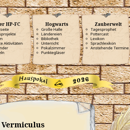
er HP-FC
Hogwarts
Zauberwelt
tseite
Große Halle
Tagesprophet
projekte
Ländereien
Pottercast
m
Bibliothek
Lexikon
te Aktivitäten
Unterricht
Sprachlexikon
nder
Pokalzimmer
Anstehende Termine
eln
Punktegläser
Vermiculus