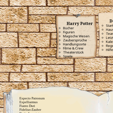
Anapneo
Brackium Emendo
Eingeweide-Ausweide-Fluch
Enervate
Episkey
D
Ferula
Harry Potter
Rennervate
Star
Bücher
Surgito
Haus
Vulnera Sanentur
Figuren
Tea
Unverzeihliche Flüche
Magische Wesen
Letz
Zaubersprüche
Avada Kedavra
Kale
Handlungsorte
Crucio
Reg
Filme & Crew
Imperio
Hilfe
Theaterstück
Verteidigungszauber
Spiele
Aqua Eructo
Arania Exumai
Arresto Momentum
Brachiabindo
Cave Inimicum
Confundo
Deletrius
Desillusio­nierungszauber
Duro
Emancipare
Entlifors
Expecto Patronum
Expelliarmus
Fianto Duri
Fidelius-Zauber