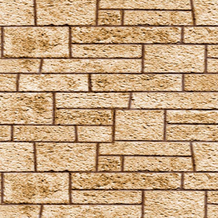
Impedimenta
Imperturbatio
Incarcerus
Inflatus
Liberacorpus
Muffliato
Nebulus
Partis Temporus
Peskiwichteli Pesternomi
Protego
Protego Diabolica
Protego Horribilis
Protego Maxima
Protego Totalum
Pullus
Relaschio
Repello Inimicum
Repello Muggeltum
Riddikulus
Salvio Hexia
Snufflifors
Türblockierende Flammen
Vermiculus
Vipera Evanesca