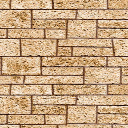
Draconifors
Ebublio
Emuvilus
Engorgio Skullus
Entomorphis
Everte Statum
Expellimellius
Expulso
Flagrante
Flederwichtfluch
Flipendo
Fracto Strata
Fulgari
Furnunculus
Glacius
Inanimatus
Konjunktivitis-Fluch
Lacarnum Inflamari
Langlock
Legilimens
Levicorpus
Locomotor Wibbly
Magicus Extremos
Melofors
Mimblewimble
Morsmordre
Mucus ad Nauseam
Mutatio Skullus
Obliviate
Obscuro