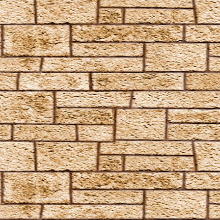
Oppugno
Orbis
Oscausi
Petrificus Totalus
Pfefferatem
Piertotum Locomotor
Prior Incantato
Priori Incantatem
Reductio
Reducto
Rictusempra
Schluck Schnecken
Sectumsempra
Serpensortia
Silencio
Stupor
Tarantallegra
Transmutations-Tortur
Ventus
Verdimillious
Wabbelbein-Fluch
Zunge-Fessel-Fluch
Heilzauber
Anapneo
Brackium Emendo
Eingeweide-Ausweide-Fluch
Enervate
Episkey
Ferula
Rennervate