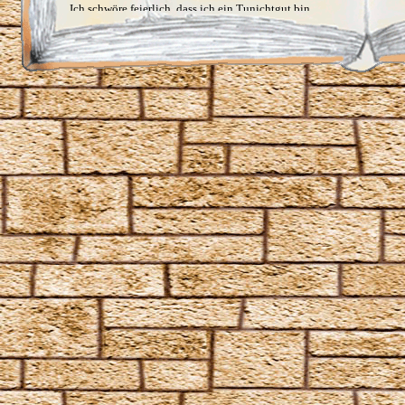
Ich schwöre feierlich, dass ich ein Tunichtgut bin
Impervius
Incendio
Kopfblasenzauber
Lapifors
Locomotor
Locomotor Mortis
Lumos
Lumos Maxima
Lumos Solem
Meteolohex Recanto
Mobilcorpus
Mobiliarbus
Molliare
Nox
Oculus Reparo
Offenbare, was in dir steckt
Orchideus
Pack
Papyrus Reparo
Periculum
Piscifors
Portaberto
Portus
Proteus
Quietus
Ratzeputz
Reducio
Reparo
Revelio