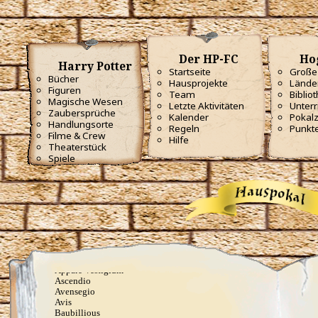
Der HP-FC
Ho
Harry Potter
Startseite
Große 
Bücher
Hausprojekte
Lände
Figuren
Team
Biblio
Magische Wesen
Letzte Aktivitäten
Unterr
Zaubersprüche
Kalender
Pokal
Handlungsorte
Regeln
Punkt
Filme & Crew
Hilfe
Theaterstück
Spiele
Alltagszauber
Aberto
Accio
Aguamenti
Alohomora
Aparecium
Appare Vestigium
Ascendio
Avensegio
Avis
Baubillious