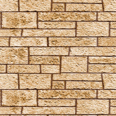
Reverte
Sonorus
Specialis revelio
Tergeo
Unbrechbarer Schwur
Unheil angerichtet
Vermillious
Volate Ascendere
Wachstumszauber
Waddiwasi
Weise mir die Richtung
Wingardium Leviosa
Zaubermolch und Kolibrigesumm, dieses Wasser sei
fortan Rum
Angriffszauber
Amnesia
Anteoculatia
Avifors
Bombarda
Bombarda Maxima
Calvorio
Colloshoo
Confringo
Confundo
Dämonenfeuer
Defodio
Densaugeo
Deprimo
Descendo