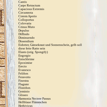
Cantis
Carpe Retractum
Capacious Extremis
Circumrota
Cistem Aperio
Colloportus
Colovaria
Crinus Muto
Depulso
Diffindo
Diminuendo
Dissendium
Eidotter, Gänsekraut und Sonnenschein, gelb soll
diese fette Ratte sein
Elasto (orig. Spongify)
Engorgio
Entschleime
Epoximise
Erecto
Evanesco
Felifors
Feraverto
Finestra
Flagrate
Flintifors
Geminio
Glisseo
Harmonia Nectere Passus
Hellblaue Flämmchen
Herbivicus