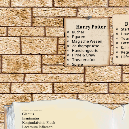
Avifors
Bombarda
Bombarda Maxima
Calvorio
Colloshoo
D
Confringo
Harry Potter
Confundo
Star
Bücher
Dämonenfeuer
Haus
Figuren
Defodio
Tea
Densaugeo
Magische Wesen
Letz
Deprimo
Zaubersprüche
Kale
Descendo
Handlungsorte
Reg
Draconifors
Filme & Crew
Hilfe
Ebublio
Theaterstück
Emuvilus
Spiele
Engorgio Skullus
Entomorphis
Everte Statum
Expellimellius
Expulso
Flagrante
Flederwichtfluch
Flipendo
Fracto Strata
Fulgari
Furnunculus
Glacius
Inanimatus
Konjunktivitis-Fluch
Lacarnum Inflamari