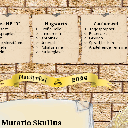
er HP-FC
Hogwarts
Zauberwelt
tseite
Große Halle
Tagesprophet
projekte
Ländereien
Pottercast
m
Bibliothek
Lexikon
te Aktivitäten
Unterricht
Sprachlexikon
nder
Pokalzimmer
Anstehende Termine
eln
Punktegläser
Mutatio Skullus