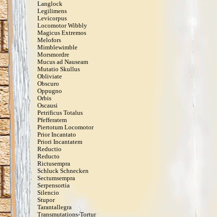
Langlock
Legilimens
Levicorpus
Locomotor Wibbly
Magicus Extremos
Melofors
Mimblewimble
Morsmordre
Mucus ad Nauseam
Mutatio Skullus
Obliviate
Obscuro
Oppugno
Orbis
Oscausi
Petrificus Totalus
Pfefferatem
Piertotum Locomotor
Prior Incantato
Priori Incantatem
Reductio
Reducto
Rictusempra
Schluck Schnecken
Sectumsempra
Serpensortia
Silencio
Stupor
Tarantallegra
Transmutations-Tortur