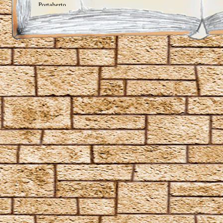
Portaberto
Portus
Proteus
Quietus
Ratzeputz
Reducio
Reparo
Revelio
Reverte
Sonorus
Specialis revelio
Tergeo
Unbrechbarer Schwur
Unheil angerichtet
Vermillious
Volate Ascendere
Wachstumszauber
Waddiwasi
Weise mir die Richtung
Wingardium Leviosa
Zaubermolch und Kolibrigesumm, dieses Wasser sei
fortan Rum
Angriffszauber
Amnesia
Anteoculatia
Avifors
Bombarda
Bombarda Maxima
Calvorio