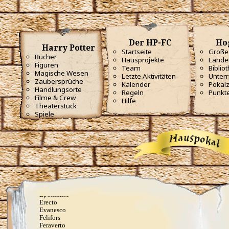
Aguamenti
Alohomora
Aparecium
Appare Vestigium
Ascendio
Der HP-FC
Ho
Avensegio
Harry Potter
Avis
Startseite
Große 
Bücher
Baubillious
Hausprojekte
Lände
Figuren
Cantis
Team
Biblio
Carpe Retractum
Magische Wesen
Letzte Aktivitäten
Unterr
Capacious Extremis
Zaubersprüche
Kalender
Pokal
Circumrota
Handlungsorte
Regeln
Punkt
Cistem Aperio
Filme & Crew
Hilfe
Colloportus
Theaterstück
Colovaria
Spiele
Crinus Muto
Depulso
Diffindo
Diminuendo
Dissendium
Eidotter, Gänsekraut und Sonnenschein, gelb soll
diese fette Ratte sein
Elasto (orig. Spongify)
Engorgio
Entschleime
Epoximise
Erecto
Evanesco
Felifors
Feraverto