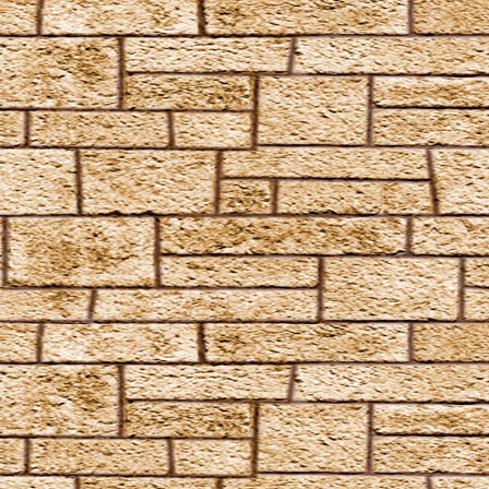
Magicus Extremos
Melofors
Mimblewimble
Morsmordre
Mucus ad Nauseam
Mutatio Skullus
Obliviate
Obscuro
Oppugno
Orbis
Oscausi
Petrificus Totalus
Pfefferatem
Piertotum Locomotor
Prior Incantato
Priori Incantatem
Reductio
Reducto
Rictusempra
Schluck Schnecken
Sectumsempra
Serpensortia
Silencio
Stupor
Tarantallegra
Transmutations-Tortur
Ventus
Verdimillious
Wabbelbein-Fluch
Zunge-Fessel-Fluch