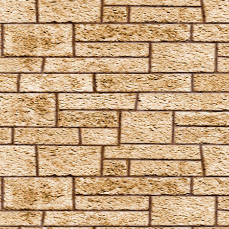
Colloshoo
Confringo
Confundo
Dämonenfeuer
Defodio
Densaugeo
Deprimo
Descendo
Draconifors
Ebublio
Emuvilus
Engorgio Skullus
Entomorphis
Everte Statum
Expellimellius
Expulso
Flagrante
Flederwichtfluch
Flipendo
Fracto Strata
Fulgari
Furnunculus
Glacius
Inanimatus
Konjunktivitis-Fluch
Lacarnum Inflamari
Langlock
Legilimens
Levicorpus
Locomotor Wibbly