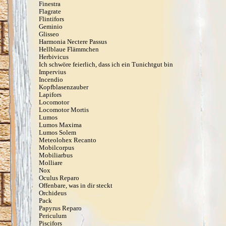
Finestra
Flagrate
Flintifors
Geminio
Glisseo
Harmonia Nectere Passus
Hellblaue Flämmchen
Herbivicus
Ich schwöre feierlich, dass ich ein Tunichtgut bin
Impervius
Incendio
Kopfblasenzauber
Lapifors
Locomotor
Locomotor Mortis
Lumos
Lumos Maxima
Lumos Solem
Meteolohex Recanto
Mobilcorpus
Mobiliarbus
Molliare
Nox
Oculus Reparo
Offenbare, was in dir steckt
Orchideus
Pack
Papyrus Reparo
Periculum
Piscifors