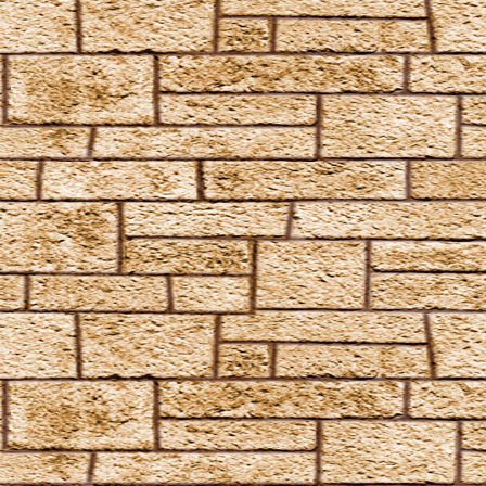
Heilzauber
Anapneo
Brackium Emendo
Eingeweide-Ausweide-Fluch
Enervate
Episkey
Ferula
Rennervate
Surgito
Vulnera Sanentur
Unverzeihliche Flüche
Avada Kedavra
Crucio
Imperio
Verteidigungszauber
Aqua Eructo
Arania Exumai
Arresto Momentum
Brachiabindo
Cave Inimicum
Confundo
Deletrius
Desillusio­nierungszauber
Duro
Emancipare
Entlifors
Expecto Patronum
Expelliarmus
Fianto Duri