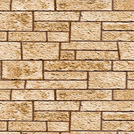
Fidelius-Zauber
Finite Incantatem
Finite
Fumos
Goldene Flämmchen
Homenum revelio
Homorphus-Zauber
Immobilus
Impedimenta
Imperturbatio
Incarcerus
Inflatus
Liberacorpus
Muffliato
Nebulus
Partis Temporus
Peskiwichteli Pesternomi
Protego
Protego Diabolica
Protego Horribilis
Protego Maxima
Protego Totalum
Pullus
Relaschio
Repello Inimicum
Repello Muggeltum
Riddikulus
Salvio Hexia
Snufflifors
Türblockierende Flammen