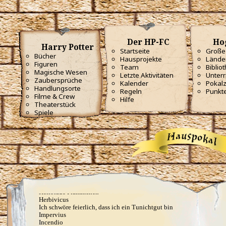
Circumrota
Cistem Aperio
Colloportus
Colovaria
Crinus Muto
Der HP-FC
Ho
Depulso
Harry Potter
Diffindo
Startseite
Große 
Bücher
Diminuendo
Hausprojekte
Lände
Figuren
Dissendium
Team
Biblio
Eidotter, Gänsekraut und Sonnenschein, gelb soll
Magische Wesen
Letzte Aktivitäten
Unterr
diese fette Ratte sein
Zaubersprüche
Kalender
Pokal
Elasto (orig. Spongify)
Handlungsorte
Regeln
Punkt
Engorgio
Filme & Crew
Hilfe
Entschleime
Theaterstück
Epoximise
Spiele
Erecto
Evanesco
Felifors
Feraverto
Finestra
Flagrate
Flintifors
Geminio
Glisseo
Harmonia Nectere Passus
Hellblaue Flämmchen
Herbivicus
Ich schwöre feierlich, dass ich ein Tunichtgut bin
Impervius
Incendio