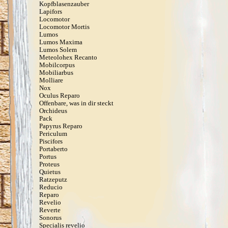
Kopfblasenzauber
Lapifors
Locomotor
Locomotor Mortis
Lumos
Lumos Maxima
Lumos Solem
Meteolohex Recanto
Mobilcorpus
Mobiliarbus
Molliare
Nox
Oculus Reparo
Offenbare, was in dir steckt
Orchideus
Pack
Papyrus Reparo
Periculum
Piscifors
Portaberto
Portus
Proteus
Quietus
Ratzeputz
Reducio
Reparo
Revelio
Reverte
Sonorus
Specialis revelio