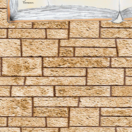
Tergeo
Unbrechbarer Schwur
Unheil angerichtet
Vermillious
Volate Ascendere
Wachstumszauber
Waddiwasi
Weise mir die Richtung
Wingardium Leviosa
Zaubermolch und Kolibrigesumm, dieses Wasser sei
fortan Rum
Angriffszauber
Amnesia
Anteoculatia
Avifors
Bombarda
Bombarda Maxima
Calvorio
Colloshoo
Confringo
Confundo
Dämonenfeuer
Defodio
Densaugeo
Deprimo
Descendo
Draconifors
Ebublio
Emuvilus