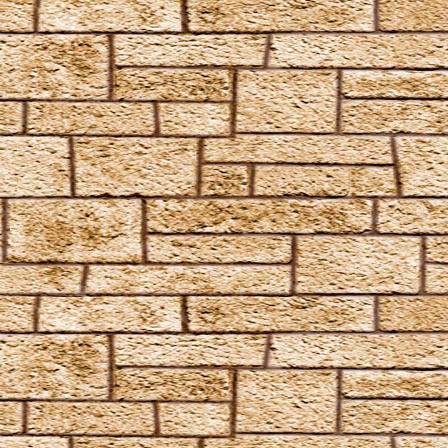
Petrificus Totalus
Pfefferatem
Piertotum Locomotor
Prior Incantato
Priori Incantatem
Reductio
Reducto
Rictusempra
Schluck Schnecken
Sectumsempra
Serpensortia
Silencio
Stupor
Tarantallegra
Transmutations-Tortur
Ventus
Verdimillious
Wabbelbein-Fluch
Zunge-Fessel-Fluch
Heilzauber
Anapneo
Brackium Emendo
Eingeweide-Ausweide-Fluch
Enervate
Episkey
Ferula
Rennervate
Surgito
Vulnera Sanentur
Unverzeihliche Flüche