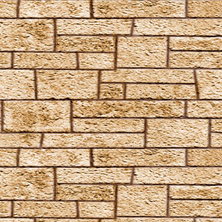
Inflatus
Liberacorpus
Muffliato
Nebulus
Partis Temporus
Peskiwichteli Pesternomi
Protego
Protego Diabolica
Protego Horribilis
Protego Maxima
Protego Totalum
Pullus
Relaschio
Repello Inimicum
Repello Muggeltum
Riddikulus
Salvio Hexia
Snufflifors
Türblockierende Flammen
Vermiculus
Vipera Evanesca