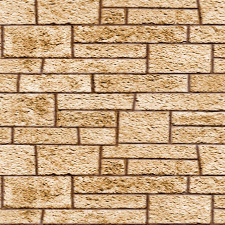
Avada Kedavra
Crucio
Imperio
Verteidigungszauber
Aqua Eructo
Arania Exumai
Arresto Momentum
Brachiabindo
Cave Inimicum
Confundo
Deletrius
Desillusio­nierungszauber
Duro
Emancipare
Entlifors
Expecto Patronum
Expelliarmus
Fianto Duri
Fidelius-Zauber
Finite Incantatem
Finite
Fumos
Goldene Flämmchen
Homenum revelio
Homorphus-Zauber
Immobilus
Impedimenta
Imperturbatio
Incarcerus