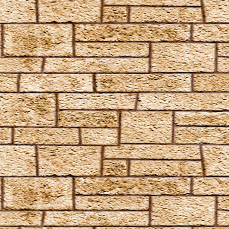
Engorgio Skullus
Entomorphis
Everte Statum
Expellimellius
Expulso
Flagrante
Flederwichtfluch
Flipendo
Fracto Strata
Fulgari
Furnunculus
Glacius
Inanimatus
Konjunktivitis-Fluch
Lacarnum Inflamari
Langlock
Legilimens
Levicorpus
Locomotor Wibbly
Magicus Extremos
Melofors
Mimblewimble
Morsmordre
Mucus ad Nauseam
Mutatio Skullus
Obliviate
Obscuro
Oppugno
Orbis
Oscausi