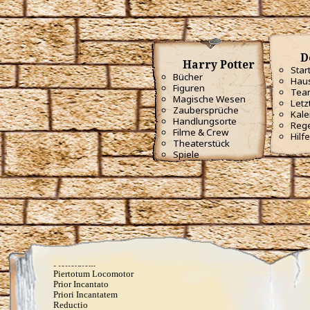
Flederwichtfluch
Flipendo
Fracto Strata
Fulgari
Furnunculus
D
Glacius
Harry Potter
Inanimatus
Star
Bücher
Konjunktivitis-Fluch
Haus
Figuren
Lacarnum Inflamari
Tea
Langlock
Magische Wesen
Letz
Legilimens
Zaubersprüche
Kale
Levicorpus
Handlungsorte
Reg
Locomotor Wibbly
Filme & Crew
Hilfe
Magicus Extremos
Theaterstück
Melofors
Spiele
Mimblewimble
Morsmordre
Mucus ad Nauseam
Mutatio Skullus
Obliviate
Obscuro
Oppugno
Orbis
Oscausi
Petrificus Totalus
Pfefferatem
Piertotum Locomotor
Prior Incantato
Priori Incantatem
Reductio