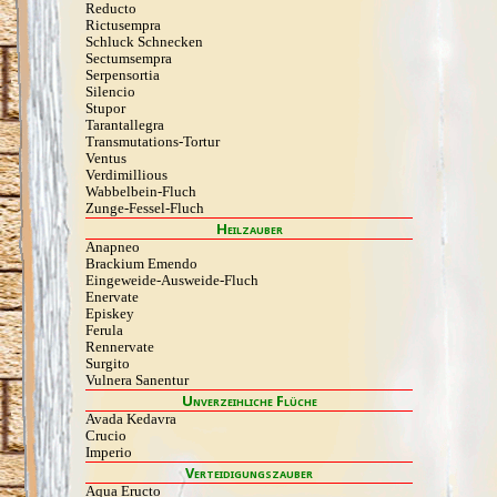
Reducto
Rictusempra
Schluck Schnecken
Sectumsempra
Serpensortia
Silencio
Stupor
Tarantallegra
Transmutations-Tortur
Ventus
Verdimillious
Wabbelbein-Fluch
Zunge-Fessel-Fluch
Heilzauber
Anapneo
Brackium Emendo
Eingeweide-Ausweide-Fluch
Enervate
Episkey
Ferula
Rennervate
Surgito
Vulnera Sanentur
Unverzeihliche Flüche
Avada Kedavra
Crucio
Imperio
Verteidigungszauber
Aqua Eructo