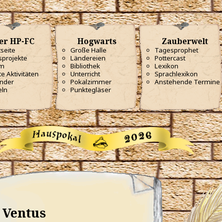
er HP-FC
Hogwarts
Zauberwelt
tseite
Große Halle
Tagesprophet
projekte
Ländereien
Pottercast
m
Bibliothek
Lexikon
te Aktivitäten
Unterricht
Sprachlexikon
nder
Pokalzimmer
Anstehende Termine
eln
Punktegläser
Ventus