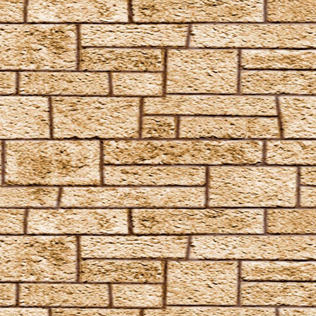
Silencio
Stupor
Tarantallegra
Transmutations-Tortur
Ventus
Verdimillious
Wabbelbein-Fluch
Zunge-Fessel-Fluch
Heilzauber
Anapneo
Brackium Emendo
Eingeweide-Ausweide-Fluch
Enervate
Episkey
Ferula
Rennervate
Surgito
Vulnera Sanentur
Unverzeihliche Flüche
Avada Kedavra
Crucio
Imperio
Verteidigungszauber
Aqua Eructo
Arania Exumai
Arresto Momentum
Brachiabindo
Cave Inimicum
Confundo