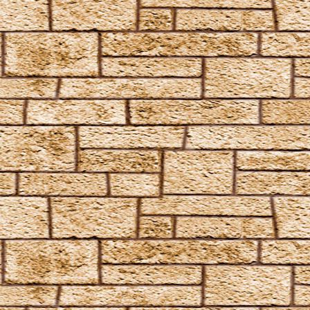
Glacius
Inanimatus
Konjunktivitis-Fluch
Lacarnum Inflamari
Langlock
Legilimens
Levicorpus
Locomotor Wibbly
Magicus Extremos
Melofors
Mimblewimble
Morsmordre
Mucus ad Nauseam
Mutatio Skullus
Obliviate
Obscuro
Oppugno
Orbis
Oscausi
Petrificus Totalus
Pfefferatem
Piertotum Locomotor
Prior Incantato
Priori Incantatem
Reductio
Reducto
Rictusempra
Schluck Schnecken
Sectumsempra
Serpensortia