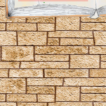
Angriffszauber
Amnesia
Anteoculatia
Avifors
Bombarda
Bombarda Maxima
Calvorio
Colloshoo
Confringo
Confundo
Dämonenfeuer
Defodio
Densaugeo
Deprimo
Descendo
Draconifors
Ebublio
Emuvilus
Engorgio Skullus
Entomorphis
Everte Statum
Expellimellius
Expulso
Flagrante
Flederwichtfluch
Flipendo
Fracto Strata
Fulgari
Furnunculus