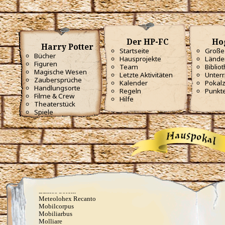
Elasto (orig. Spongify)
Engorgio
Entschleime
Epoximise
Erecto
Der HP-FC
Ho
Evanesco
Harry Potter
Felifors
Startseite
Große 
Bücher
Feraverto
Hausprojekte
Lände
Figuren
Finestra
Team
Biblio
Flagrate
Magische Wesen
Letzte Aktivitäten
Unterr
Flintifors
Zaubersprüche
Kalender
Pokal
Geminio
Handlungsorte
Regeln
Punkt
Glisseo
Filme & Crew
Hilfe
Harmonia Nectere Passus
Theaterstück
Hellblaue Flämmchen
Spiele
Herbivicus
Ich schwöre feierlich, dass ich ein Tunichtgut bin
Impervius
Incendio
Kopfblasenzauber
Lapifors
Locomotor
Locomotor Mortis
Lumos
Lumos Maxima
Lumos Solem
Meteolohex Recanto
Mobilcorpus
Mobiliarbus
Molliare