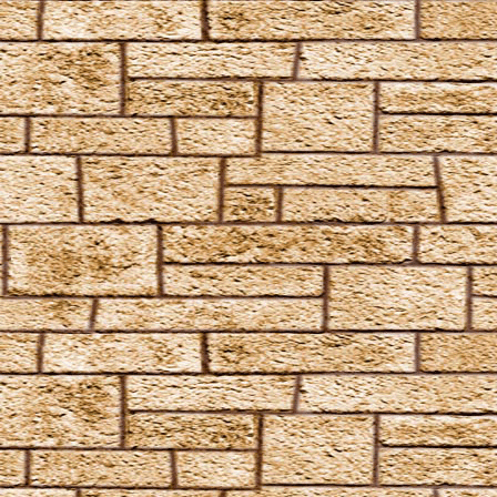
Pullus
Relaschio
Repello Inimicum
Repello Muggeltum
Riddikulus
Salvio Hexia
Snufflifors
Türblockierende Flammen
Vermiculus
Vipera Evanesca