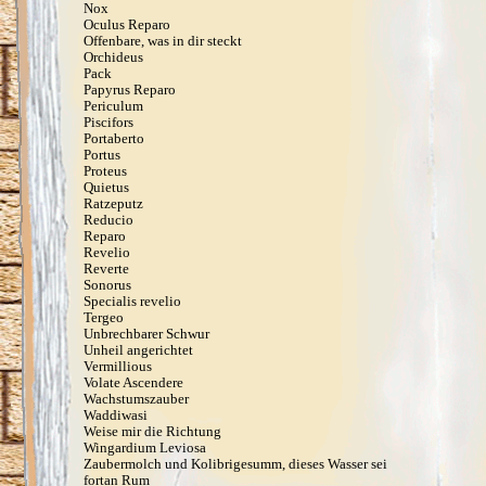
Nox
Oculus Reparo
Offenbare, was in dir steckt
Orchideus
Pack
Papyrus Reparo
Periculum
Piscifors
Portaberto
Portus
Proteus
Quietus
Ratzeputz
Reducio
Reparo
Revelio
Reverte
Sonorus
Specialis revelio
Tergeo
Unbrechbarer Schwur
Unheil angerichtet
Vermillious
Volate Ascendere
Wachstumszauber
Waddiwasi
Weise mir die Richtung
Wingardium Leviosa
Zaubermolch und Kolibrigesumm, dieses Wasser sei
fortan Rum