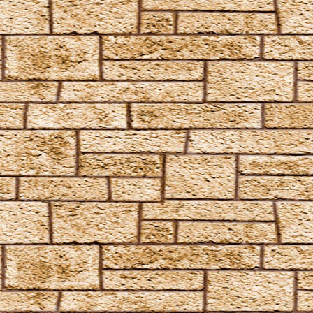
Deletrius
Desillusio­nierungszauber
Duro
Emancipare
Entlifors
Expecto Patronum
Expelliarmus
Fianto Duri
Fidelius-Zauber
Finite Incantatem
Finite
Fumos
Goldene Flämmchen
Homenum revelio
Homorphus-Zauber
Immobilus
Impedimenta
Imperturbatio
Incarcerus
Inflatus
Liberacorpus
Muffliato
Nebulus
Partis Temporus
Peskiwichteli Pesternomi
Protego
Protego Diabolica
Protego Horribilis
Protego Maxima
Protego Totalum