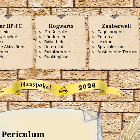
er HP-FC
Hogwarts
Zauberwelt
tseite
Große Halle
Tagesprophet
projekte
Ländereien
Pottercast
m
Bibliothek
Lexikon
te Aktivitäten
Unterricht
Sprachlexikon
nder
Pokalzimmer
Anstehende Termine
eln
Punktegläser
Periculum