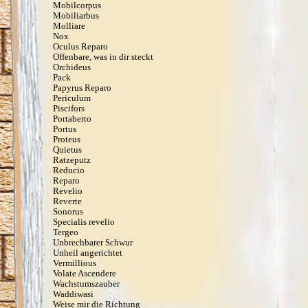
Mobilcorpus
Mobiliarbus
Molliare
Nox
Oculus Reparo
Offenbare, was in dir steckt
Orchideus
Pack
Papyrus Reparo
Periculum
Piscifors
Portaberto
Portus
Proteus
Quietus
Ratzeputz
Reducio
Reparo
Revelio
Reverte
Sonorus
Specialis revelio
Tergeo
Unbrechbarer Schwur
Unheil angerichtet
Vermillious
Volate Ascendere
Wachstumszauber
Waddiwasi
Weise mir die Richtung