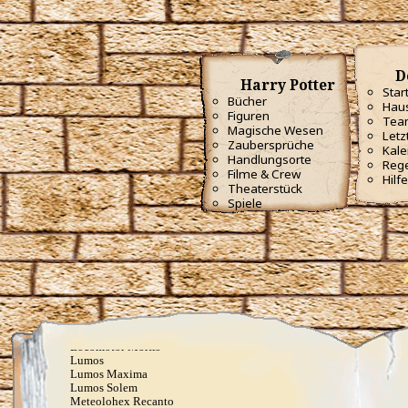
Dissendium
Eidotter, Gänsekraut und Sonnenschein, gelb soll
diese fette Ratte sein
Elasto (orig. Spongify)
Engorgio
D
Entschleime
Harry Potter
Epoximise
Star
Bücher
Erecto
Haus
Figuren
Evanesco
Tea
Felifors
Magische Wesen
Letz
Feraverto
Zaubersprüche
Kale
Finestra
Handlungsorte
Reg
Flagrate
Filme & Crew
Hilfe
Flintifors
Theaterstück
Geminio
Spiele
Glisseo
Harmonia Nectere Passus
Hellblaue Flämmchen
Herbivicus
Ich schwöre feierlich, dass ich ein Tunichtgut bin
Impervius
Incendio
Kopfblasenzauber
Lapifors
Locomotor
Locomotor Mortis
Lumos
Lumos Maxima
Lumos Solem
Meteolohex Recanto