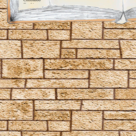
Confringo
Confundo
Dämonenfeuer
Defodio
Densaugeo
Deprimo
Descendo
Draconifors
Ebublio
Emuvilus
Engorgio Skullus
Entomorphis
Everte Statum
Expellimellius
Expulso
Flagrante
Flederwichtfluch
Flipendo
Fracto Strata
Fulgari
Furnunculus
Glacius
Inanimatus
Konjunktivitis-Fluch
Lacarnum Inflamari
Langlock
Legilimens
Levicorpus
Locomotor Wibbly