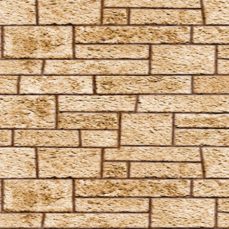
Fidelius-Zauber
Finite Incantatem
Finite
Fumos
Goldene Flämmchen
Homenum revelio
Homorphus-Zauber
Immobilus
Impedimenta
Imperturbatio
Incarcerus
Inflatus
Liberacorpus
Muffliato
Nebulus
Partis Temporus
Peskiwichteli Pesternomi
Protego
Protego Diabolica
Protego Horribilis
Protego Maxima
Protego Totalum
Pullus
Relaschio
Repello Inimicum
Repello Muggeltum
Riddikulus
Salvio Hexia
Snufflifors
Türblockierende Flammen