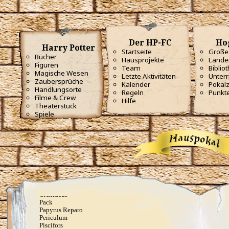
Finestra
Flagrate
Flintifors
Geminio
Glisseo
Der HP-FC
Ho
Harmonia Nectere Passus
Harry Potter
Hellblaue Flämmchen
Startseite
Große 
Bücher
Herbivicus
Hausprojekte
Lände
Figuren
Ich schwöre feierlich, dass ich ein Tunichtgut bin
Team
Biblio
Impervius
Magische Wesen
Letzte Aktivitäten
Unterr
Incendio
Zaubersprüche
Kalender
Pokal
Kopfblasenzauber
Handlungsorte
Regeln
Punkt
Lapifors
Filme & Crew
Hilfe
Locomotor
Theaterstück
Locomotor Mortis
Spiele
Lumos
Lumos Maxima
Lumos Solem
Meteolohex Recanto
Mobilcorpus
Mobiliarbus
Molliare
Nox
Oculus Reparo
Offenbare, was in dir steckt
Orchideus
Pack
Papyrus Reparo
Periculum
Piscifors