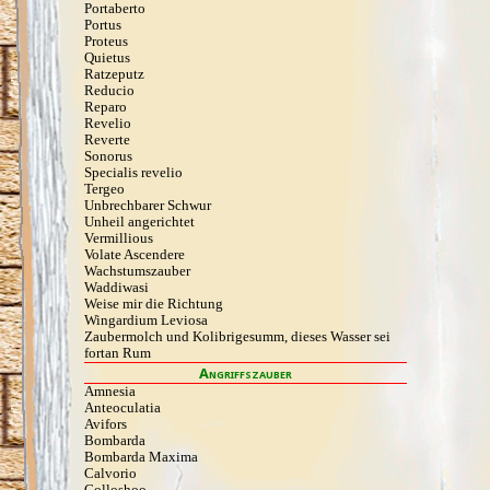
Portaberto
Portus
Proteus
Quietus
Ratzeputz
Reducio
Reparo
Revelio
Reverte
Sonorus
Specialis revelio
Tergeo
Unbrechbarer Schwur
Unheil angerichtet
Vermillious
Volate Ascendere
Wachstumszauber
Waddiwasi
Weise mir die Richtung
Wingardium Leviosa
Zaubermolch und Kolibrigesumm, dieses Wasser sei
fortan Rum
Angriffszauber
Amnesia
Anteoculatia
Avifors
Bombarda
Bombarda Maxima
Calvorio
Colloshoo