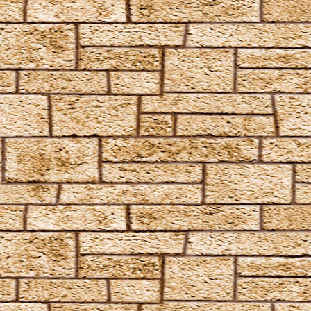
Heilzauber
Anapneo
Brackium Emendo
Eingeweide-Ausweide-Fluch
Enervate
Episkey
Ferula
Rennervate
Surgito
Vulnera Sanentur
Unverzeihliche Flüche
Avada Kedavra
Crucio
Imperio
Verteidigungszauber
Aqua Eructo
Arania Exumai
Arresto Momentum
Brachiabindo
Cave Inimicum
Confundo
Deletrius
Desillusio­nierungszauber
Duro
Emancipare
Entlifors
Expecto Patronum
Expelliarmus
Fianto Duri