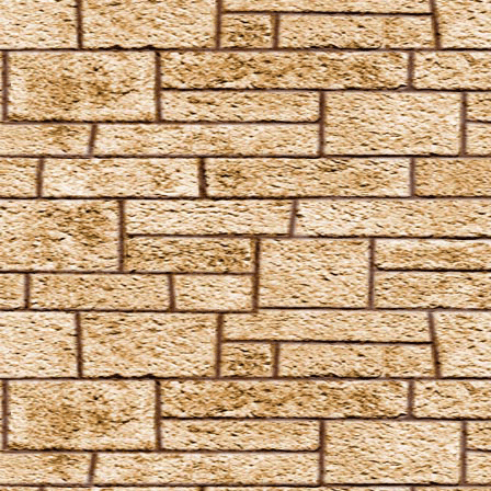
Magicus Extremos
Melofors
Mimblewimble
Morsmordre
Mucus ad Nauseam
Mutatio Skullus
Obliviate
Obscuro
Oppugno
Orbis
Oscausi
Petrificus Totalus
Pfefferatem
Piertotum Locomotor
Prior Incantato
Priori Incantatem
Reductio
Reducto
Rictusempra
Schluck Schnecken
Sectumsempra
Serpensortia
Silencio
Stupor
Tarantallegra
Transmutations-Tortur
Ventus
Verdimillious
Wabbelbein-Fluch
Zunge-Fessel-Fluch